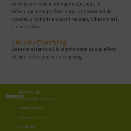
dans le cadre de la demande du client, le
développement professionnel et personnel du
coaché, y compris en ayant recours, si besoin est,
à un confrère.
Lieu du Coaching
Je reste attentive à la signification et aux effets
du lieu de la séance de coaching.
Liens utiles
Coaching holistique
Marie Ortoli
Mon code de déontologie
Mentions légales
Politique de cookies
Plan du site